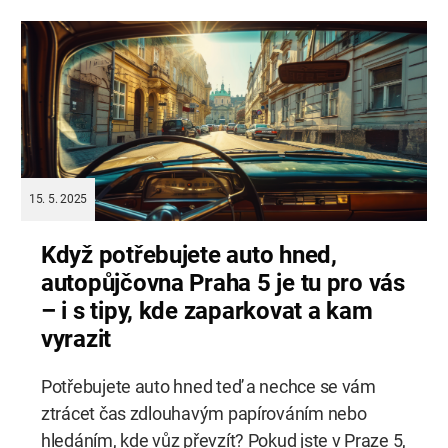
vázáni pevnými smluvními podmínkami a
sankcemi za předčasné ukončení, dlouhodobý
pronájem umožňuje snadnější změnu vozidla i
délky […]
15. 5. 2025
Když potřebujete auto hned,
autopůjčovna Praha 5 je tu pro vás
– i s tipy, kde zaparkovat a kam
vyrazit
Potřebujete auto hned teď a nechce se vám
ztrácet čas zdlouhavým papírováním nebo
hledáním, kde vůz převzít? Pokud jste v Praze 5,