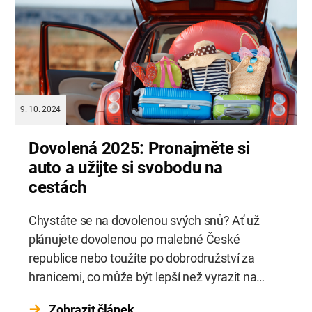
9. 10. 2024
Dovolená 2025: Pronajměte si
auto a užijte si svobodu na
cestách
Chystáte se na dovolenou svých snů? Ať už
plánujete dovolenou po malebné České
republice nebo toužíte po dobrodružství za
hranicemi, co může být lepší než vyrazit na
cestu s autem, které vám zajistí volnost a
Zobrazit článek