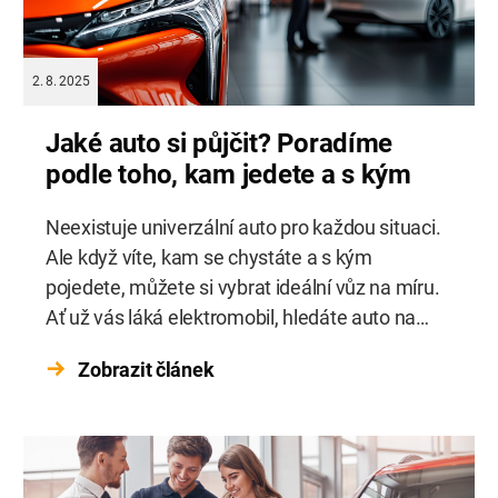
2. 8. 2025
Jaké auto si půjčit? Poradíme
podle toho, kam jedete a s kým
Neexistuje univerzální auto pro každou situaci.
Ale když víte, kam se chystáte a s kým
pojedete, můžete si vybrat ideální vůz na míru.
Ať už vás láká elektromobil, hledáte auto na
rodinný výlet, nebo si chcete splnit sen za
Zobrazit článek
volantem sportovního vozu, dnešní
autopůjčovny nabízejí pestrý výběr – od
městských hatchbacků přes SUV až po […]