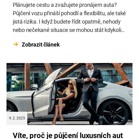
Plánujete cestu a zvažujete pronájem auta?
Půjčení vozu přináší pohodlí a flexibilitu, ale také
jistá rizika. I když budete řídit opatrně, nehody
nebo nečekané situace se mohou stát kdykoliv.
Pojištění s nulovou spoluúčastí vám může
Zobrazit článek
ušetřit nemalé finanční výdaje a především
stres. Jak funguje a proč se vyplatí? Podívejme
se na to podrobněji. Co znamená […]
9. 2. 2025
Víte, proč je půjčení luxusních aut