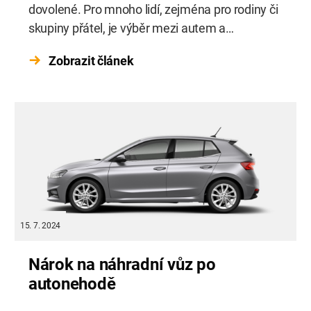
dovolené. Pro mnoho lidí, zejména pro rodiny či
skupiny přátel, je výběr mezi autem a
minibusem klíčovým aspektem plánování.
Zobrazit článek
Každá z těchto možností nabízí své vlastní
výhody.
15. 7. 2024
Nárok na náhradní vůz po
autonehodě