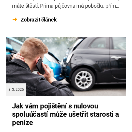
máte štěstí. Prima půjčovna má pobočku přímo
ve Stodůlkách a auto vám přistaví klidně až
Zobrazit článek
před dům. Ať už se chystáte na výlet, stěhování,
pracovní schůzku nebo jen potřebujete být
flexibilní, naše autopůjčovna […]
8. 3. 2025
Jak vám pojištění s nulovou
spoluúčastí může ušetřit starosti a
peníze