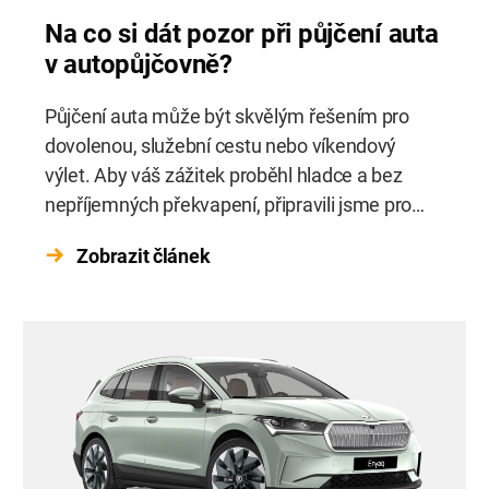
Na co si dát pozor při půjčení auta
v autopůjčovně?
Půjčení auta může být skvělým řešením pro
dovolenou, služební cestu nebo víkendový
výlet. Aby váš zážitek proběhl hladce a bez
nepříjemných překvapení, připravili jsme pro
vás několik užitečných tipů, na co si dát pozor
Zobrazit článek
při pronájmu auta v autopůjčovně.