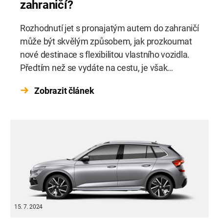
zahraničí?
Rozhodnutí jet s pronajatým autem do zahraničí
může být skvělým způsobem, jak prozkoumat
nové destinace s flexibilitou vlastního vozidla.
Předtím než se vydáte na cestu, je však
důležité zjistit, zda je to vůbec možné a jaké
Zobrazit článek
podmínky je třeba splnit.
15. 7. 2024