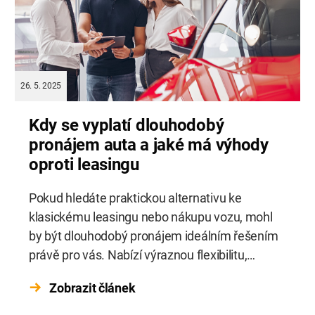
26. 5. 2025
Kdy se vyplatí dlouhodobý
pronájem auta a jaké má výhody
oproti leasingu
Pokud hledáte praktickou alternativu ke
klasickému leasingu nebo nákupu vozu, mohl
by být dlouhodobý pronájem ideálním řešením
právě pro vás. Nabízí výraznou flexibilitu,
transparentní měsíční náklady a možnost
Zobrazit článek
přizpůsobení vašim aktuálním potřebám.
Zatímco u operativního leasingu jste často