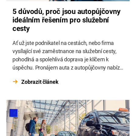
5 důvodů, proč jsou autopůjčovny
ideálním řešením pro služební
cesty
Ať už jste podnikatel na cestách, nebo firma
vysílající své zaměstnance na služební cesty,
pohodlná a spolehlivá doprava je klíčem k
úspěchu. Pronájem auta z autopůjčovny nabízí
flexibilitu, komfort a významné finanční úspory.
Zobrazit článek
Nemusíte se starat o údržbu vozidla nebo
investice do vlastního vozu – platíte pouze za
to, co skutečně využijete. Profesionální
autopůjčovny vám […]