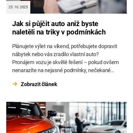
25. 10. 2025
Jak si půjčit auto aniž byste
naletěli na triky v podmínkách
Plánujete výlet na víkend, potřebujete dopravit
nábytek nebo vás zradilo vlastní auto?
Pronájem vozu je skvělé řešení – pokud ovšem
nenarazíte na nejasné podmínky, nečekané
poplatky nebo vůz, který už má nejlepší roky za
Zobrazit článek
sebou. Jak se vyhnout nepříjemným
překvapením a vybrat autopůjčovnu, se kterou
budete spokojeni od začátku do konce?
Bezpečný pronájem auta krok […]