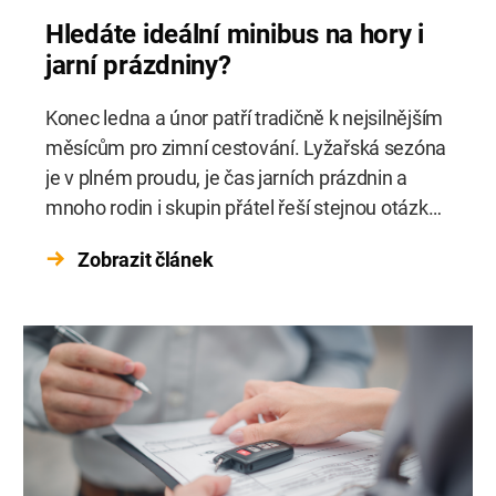
Hledáte ideální minibus na hory i
jarní prázdniny?
Konec ledna a únor patří tradičně k nejsilnějším
měsícům pro zimní cestování. Lyžařská sezóna
je v plném proudu, je čas jarních prázdnin a
mnoho rodin i skupin přátel řeší stejnou otázku
– jak se pohodlně a bezpečně dopravit na hory
Zobrazit článek
nebo na víkendový pobyt mimo město. Právě v
takových situacích dává smysl využít minibus z
[…]