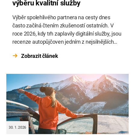
výběru kvalitní služby
Výběr spolehlivého partnera na cesty dnes
často začíná čtením zkušeností ostatních. V
roce 2026, kdy trh zaplavily digitální služby, jsou
recenze autopůjčoven jedním z nejsilnějších
filtrů při výběru. Dobrá recenze odhalí nejen
Zobrazit článek
kvalitu vozů, ale hlavně úroveň služeb, férovost
a přístup k zákazníkovi. Které recenze jsou ale
skutečně relevantní a podle čeho poznat
kvalitní půjčovnu […]
30. 1. 2026