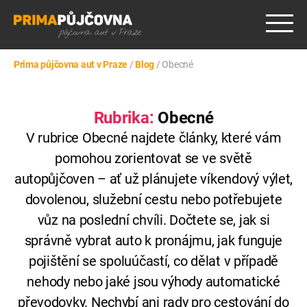
Prima půjčovna aut v Praze
/
Blog
/
Obecné
Rubrika:
Obecné
V
rubrice
Obecné
najdete
články,
které
vám
pomohou
zorientovat
se
ve
světě
autopůjčoven –
ať
už
plánujete
víkendový
výlet,
dovolenou,
služební
cestu
nebo
potřebujete
vůz
na
poslední
chvíli.
Dočtete
se,
jak
si
správně
vybrat
auto
k
pronájmu,
jak
funguje
pojištění
se
spoluúčastí,
co
dělat
v
případě
nehody
nebo
jaké
jsou
výhody
automatické
převodovky.
Nechybí
ani
rady
pro
cestování
do