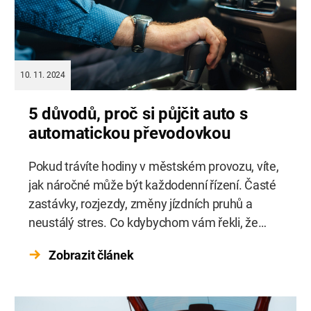
10. 11. 2024
5 důvodů, proč si půjčit auto s
automatickou převodovkou
Pokud trávíte hodiny v městském provozu, víte,
jak náročné může být každodenní řízení. Časté
zastávky, rozjezdy, změny jízdních pruhů a
neustálý stres. Co kdybychom vám řekli, že
existuje způsob, jak si jízdu zpříjemnit a ušetřit
Zobrazit článek
nejen čas, ale i energii? Půjčení auta s
automatickou převodovkou vám může zcela
změnit vaše každodenní zážitky z jízdy. Auto […]