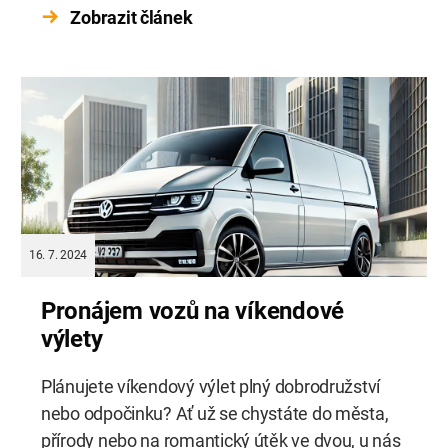
Zobrazit článek
samotným pronájmem auta je důležité
seznámit se s postupem a základními kroky
celého procesu pronájmu.
16. 7. 2024
Pronájem vozů na víkendové
výlety
Plánujete víkendový výlet plný dobrodružství
nebo odpočinku? Ať už se chystáte do města,
přírody nebo na romantický útěk ve dvou, u nás