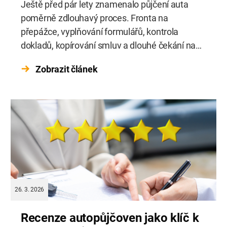
Ještě před pár lety znamenalo půjčení auta
poměrně zdlouhavý proces. Fronta na
přepážce, vyplňování formulářů, kontrola
dokladů, kopírování smluv a dlouhé čekání na
předání vozu. Dnes ale zákazníci očekávají
Zobrazit článek
úplně jiný standard. V roce 2026 je klíčovým
faktorem rychlost a jednoduchost. Lidé jsou
zvyklí objednat jídlo během pár kliknutí, platit
telefonem a vyřídit bankovní služby […]
26. 3. 2026
Recenze autopůjčoven jako klíč k