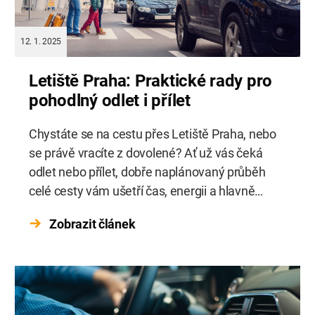
12. 1. 2025
Letiště Praha: Praktické rady pro
pohodlný odlet i přílet
Chystáte se na cestu přes Letiště Praha, nebo
se právě vracíte z dovolené? Ať už vás čeká
odlet nebo přílet, dobře naplánovaný průběh
celé cesty vám ušetří čas, energii a hlavně
stres. V tomto článku najdete praktické rady –
Zobrazit článek
od přípravy na odlet, balení zavazadel a
bezpečnostních kontrol až po pohodlný návrat
domů po příletu. […]