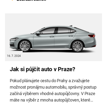
pohodlí? Pronájem auta na dovolenou vám
přinese nejen svobodu a flexibilitu, ale také
pohodlí, které jiné způsoby dopravy nenabízí.
Zapomeňte […]
16. 7. 2024
Jak si půjčit auto v Praze?
Pokud plánujete cestu do Prahy a zvažujete
možnost pronájmu automobilu, správný postup
začíná výběrem vhodné autopůjčovny. V Praze
máte na výběr z mnoha autopůjčoven, které
nabízí různé typy vozidel a služeb. Před