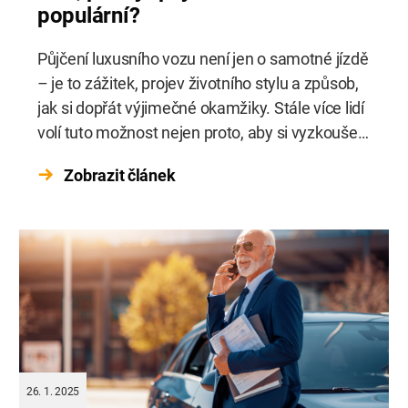
populární?
Půjčení luxusního vozu není jen o samotné jízdě
– je to zážitek, projev životního stylu a způsob,
jak si dopřát výjimečné okamžiky. Stále více lidí
volí tuto možnost nejen proto, aby si vyzkoušeli
řízení exkluzivního auta, ale také jako součást
Zobrazit článek
speciálních příležitostí – ať už jde o prestižní
akce, firemní setkání nebo splnění dávného
snu. […]
26. 1. 2025