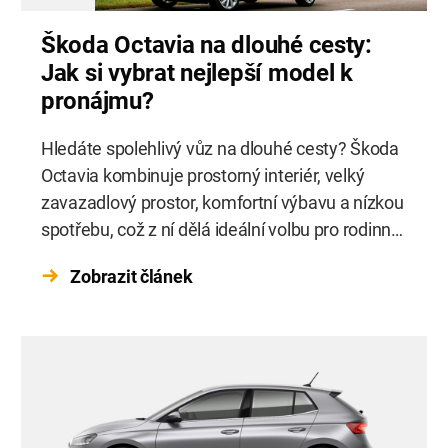
Škoda Octavia na dlouhé cesty:
Jak si vybrat nejlepší model k
pronájmu?
Hledáte spolehlivý vůz na dlouhé cesty? Škoda
Octavia kombinuje prostorný interiér, velký
zavazadlový prostor, komfortní výbavu a nízkou
spotřebu, což z ní dělá ideální volbu pro rodinné
dovolené i služební cesty. Moderní generace
Zobrazit článek
tohoto modelu je navíc vybavena pokročilými
bezpečnostními systémy a technologiemi,
které zvyšují pohodlí i bezpečnost na silnici.
Půjčení Škody Octavia v autopůjčovně […]