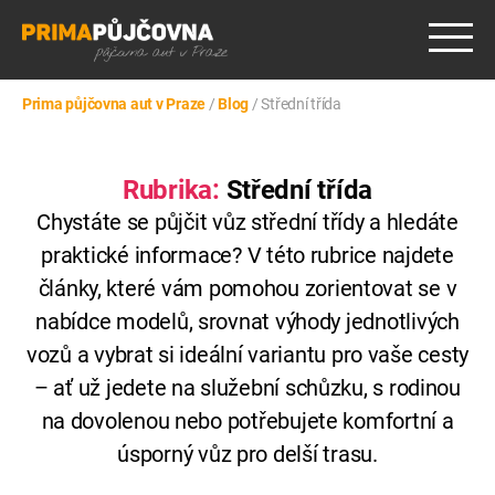
Prima půjčovna aut v Praze
/
Blog
/
Střední třída
Rubrika:
Střední třída
Chystáte
se
půjčit
vůz
střední
třídy
a
hledáte
praktické
informace?
V
této
rubrice
najdete
články,
které
vám
pomohou
zorientovat
se
v
nabídce
modelů,
srovnat
výhody
jednotlivých
vozů
a
vybrat
si
ideální
variantu
pro
vaše
cesty
–
ať
už
jedete
na
služební
schůzku,
s
rodinou
na
dovolenou
nebo
potřebujete
komfortní
a
úsporný
vůz
pro
delší
trasu.