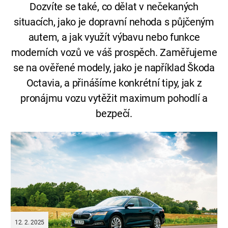
Dozvíte
se
také,
co
dělat
v
nečekaných
situacích,
jako
je
dopravní
nehoda
s
půjčeným
autem,
a
jak
využít
výbavu
nebo
funkce
moderních
vozů
ve
váš
prospěch.
Zaměřujeme
se
na
ověřené
modely,
jako
je
například
Škoda
Octavia
,
a
přinášíme
konkrétní
tipy,
jak
z
pronájmu
vozu
vytěžit
maximum
pohodlí
a
bezpečí.
12. 2. 2025