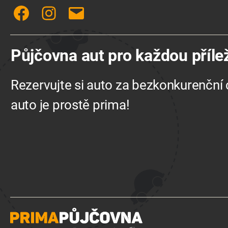
Facebook
Instagram
E-
mail
Půjčovna aut pro každou přílež
Rezervujte si auto za bezkonkurenční c
auto je prostě prima!