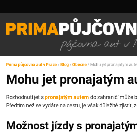
Prima půjčovna aut v Praze
/
Blog
/
Obecné
/
Mohu jet pronajatým aute
Mohu jet pronajatým a
Rozhodnutí jet s
pronajatým autem
do zahraničí může bý
Předtím než se vydáte na cestu, je však důležité zjistit,
Možnost jízdy s pronajatý