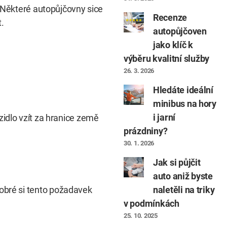
. Některé autopůjčovny sice
Recenze
.
autopůjčoven
jako klíč k
výběru kvalitní služby
26. 3. 2026
Hledáte ideální
minibus na hory
i jarní
zidlo vzít za hranice země
prázdniny?
30. 1. 2026
Jak si půjčit
auto aniž byste
naletěli na triky
dobré si tento požadavek
v podmínkách
25. 10. 2025