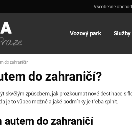
Všeobecné obchod
Vozový park
Služby
m do zahraničí?
utem do zahraničí?
t skvělým způsobem, jak prozkoumat nové destinace s flexi
 zda je to vůbec možné a jaké podmínky je třeba splnit.
m autem do zahraničí