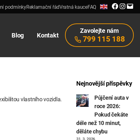
Facebook
Instagra
E-
ní podmínky
Reklamační řád
Vratná kauce
FAQ
mail
Zavolejte nám
Blog
Kontakt
799 115 188
Nejnovější příspěvky
Půjčení auta v
bilitou vlastního vozidla.
roce 2026:
Pokud čekáte
déle než 10 minut,
děláte chybu
31. 3. 2026