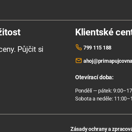
itost
Klientské ce
799 115 188
eny. Půjčit si
ahoj@primapujcovna
Otevírací doba
:
Pondělí — pátek: 9:00–17
Sobota a neděle: 11:00–
Zásady ochrany a zpracová