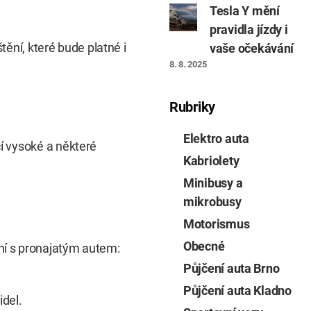
Tesla Y mění
pravidla jízdy i
tění, které bude platné i
vaše očekávání
8. 8. 2025
Rubriky
Elektro auta
í vysoké a některé
Kabriolety
Minibusy a
mikrobusy
Motorismus
Obecné
ní s pronajatým autem:
Půjčení auta Brno
Půjčení auta Kladno
del.