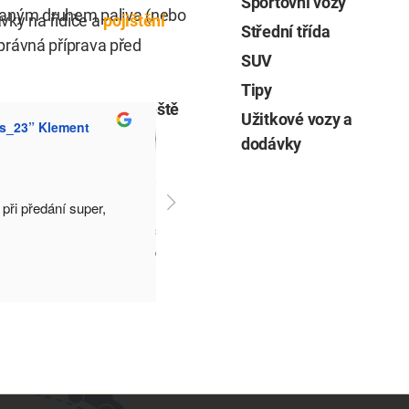
Sportovní vozy
ovaným druhem paliva (nebo
vky na řidiče a
pojištění
Střední třída
právná příprava před
SUV
Tipy
zervujte si své auto ještě
Užitkové vozy a
Es_23” Klement
Double Wayup
dodávky
2 years ago
při předání super, 
Měl jsem nejlepší nájem v Česku, skvělé 
služby, přátelští lidé a skvělé ceny
Vřele 
doporučuji toto 