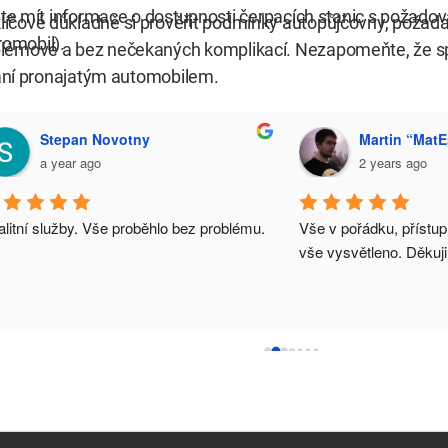
ete mít informace o dostupnosti čerpacích stanic s požad
klíčové důkladně si prověřit podmínky autopůjčovny, požada
romobil).
problémové a bez nečekaných komplikací. Nezapomeňte, že s
ní pronajatým automobilem.
ým autem do zahraničí!
Prohlédněte si náš vozový park
a re
Stepan Novotny
Martin “Mat
dnes.
a year ago
2 years ago
litní služby. Vše proběhlo bez problému.
Vše v pořádku, přístup 
vše vysvětleno. Děkuji