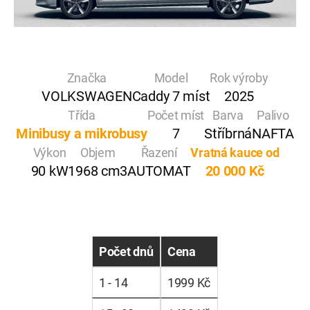
Značka
Model
Rok výroby
VOLKSWAGEN
Caddy 7 míst
2025
Třída
Počet míst
Barva
Palivo
Minibusy a mikrobusy
7
Stříbrná
NAFTA
Výkon
Objem
Řazení
Vratná kauce od
90 kW
1968 cm3
AUTOMAT
20 000 Kč
Počet dnů
Cena
1 - 14
1999 Kč