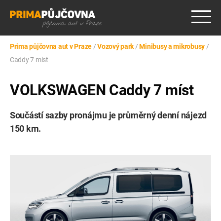
Prima půjčovna aut v Praze
/
Vozový park
/
Minibusy a mikrobusy
/
Caddy 7 míst
VOLKSWAGEN Caddy 7 míst
Součástí sazby pronájmu je průměrný denní nájezd
150 km.