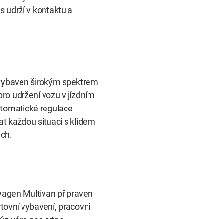
s udrží v kontaktu a
 vybaven širokým spektrem
pro udržení vozu v jízdním
utomatické regulace
 každou situaci s klidem
ách.
swagen Multivan připraven
rtovní vybavení, pracovní