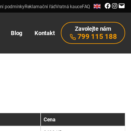
Facebook
Instagra
E-
ní podmínky
Reklamační řád
Vratná kauce
FAQ
mail
Zavolejte nám
Blog
Kontakt
799 115 188
Cena