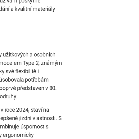
 vůz vám poskytne
ání a kvalitní materiály
y užitkových a osobních
 s modelem Type 2, známým
 své flexibilitě i
způsobovala potřebám
 poprvé představen v 80.
rodruhy.
 roce 2024, staví na
epšené jízdní vlastnosti. S
mbinuje úspornost s
ky ergonomicky