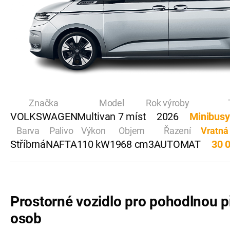
Značka
Model
Rok výroby
VOLKSWAGEN
Multivan 7 míst
2026
Minibusy
Barva
Palivo
Výkon
Objem
Řazení
Vratná
Stříbrná
NAFTA
110 kW
1968 cm3
AUTOMAT
30 
Prostorné vozidlo pro pohodlnou p
osob