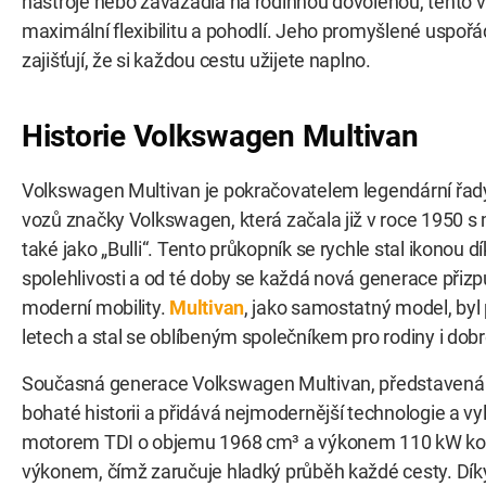
nástroje nebo zavazadla na rodinnou dovolenou, tento
maximální flexibilitu a pohodlí. Jeho promyšlené uspořád
zajišťují, že si každou cestu užijete naplno.
Historie Volkswagen Multivan
Volkswagen Multivan je pokračovatelem legendární řad
vozů značky Volkswagen, která začala již v roce 1950
také jako „Bulli“. Tento průkopník se rychle stal ikonou díky
spolehlivosti a od té doby se každá nová generace při
moderní mobility.
Multivan
, jako samostatný model, byl
letech a stal se oblíbeným společníkem pro rodiny i dob
Současná generace Volkswagen Multivan, představená v
bohaté historii a přidává nejmodernější technologie a vyl
motorem TDI o objemu 1968 cm³ a výkonem 110 kW ko
výkonem, čímž zaručuje hladký průběh každé cesty. Dí