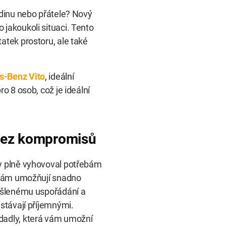
odinu nebo přátele? Nový
jakoukoli situaci. Tento
atek prostoru, ale také
s-Benz Vito
, ideální
o 8 osob, což je ideální
 bez kompromisů
by plně vyhovoval potřebám
a vám umožňují snadno
myšlenému uspořádání a
 stávají příjemnými.
dadly, která vám umožní