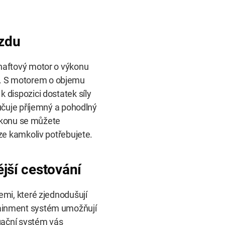
ízdu
naftový motor o výkonu
stí. S motorem o objemu
dispozici dostatek síly
učuje příjemný a pohodlný
výkonu se můžete
ze kamkoliv potřebujete.
ější cestování
mi, které zjednodušují
fotainment systém umožňují
gační systém vás