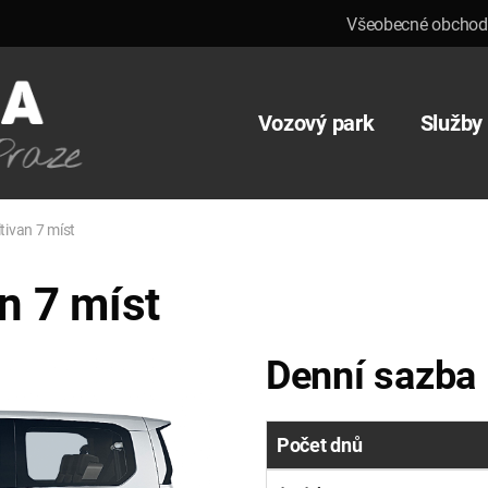
Všeobecné obchod
Vozový park
Služby
tivan 7 míst
 7 míst
Denní sazba
Počet dnů