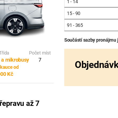
1 - 14
15 - 90
91 - 365
Součástí sazby pronájmu 
Třída
Počet míst
 a mikrobusy
7
Objednáv
 kauce od
000 Kč
řepravu až 7