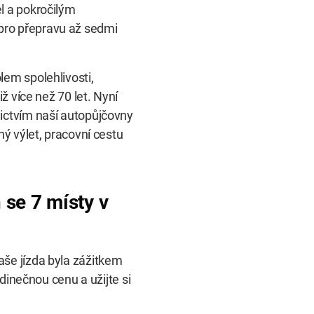
l a pokročilým
pro přepravu až sedmi
lem spolehlivosti,
ž více než 70 let. Nyní
ictvím naší autopůjčovny
ný výlet, pracovní cestu
 se 7 místy
v
aše jízda byla zážitkem
edinečnou cenu a užijte si