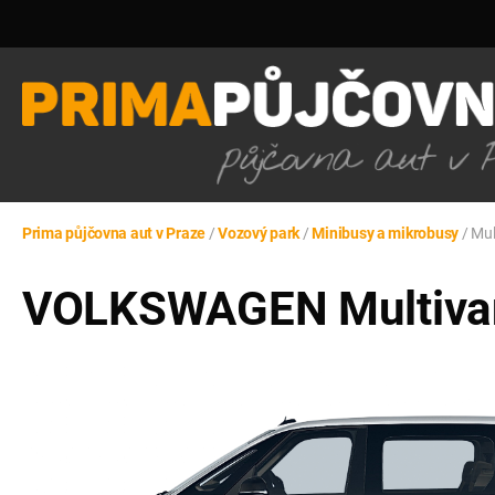
Prima půjčovna aut v Praze
/
Vozový park
/
Minibusy a mikrobusy
/
Mul
VOLKSWAGEN Multivan