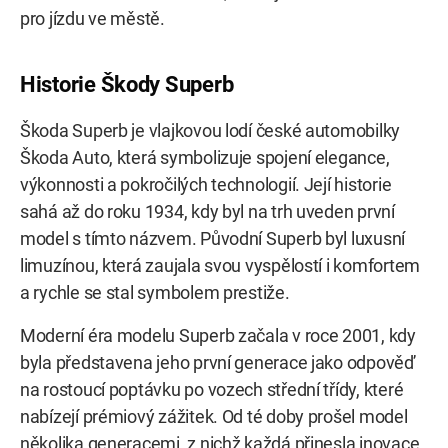
pro jízdu ve městě.
Historie Škody Superb
Škoda Superb je vlajkovou lodí české automobilky
Škoda Auto, která symbolizuje spojení elegance,
výkonnosti a pokročilých technologií. Její historie
sahá až do roku 1934, kdy byl na trh uveden první
model s tímto názvem. Původní Superb byl luxusní
limuzínou, která zaujala svou vyspělostí i komfortem
a rychle se stal symbolem prestiže.
Moderní éra modelu Superb začala v roce 2001, kdy
byla představena jeho první generace jako odpověď
na rostoucí poptávku po vozech střední třídy, které
nabízejí prémiový zážitek. Od té doby prošel model
několika generacemi, z nichž každá přinesla inovace,