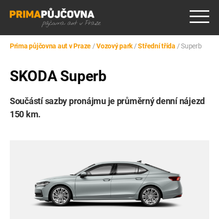
Prima půjčovna aut v Praze
/
Vozový park
/
Střední třída
/
Superb
SKODA Superb
Součástí sazby pronájmu je průměrný denní nájezd
150 km.