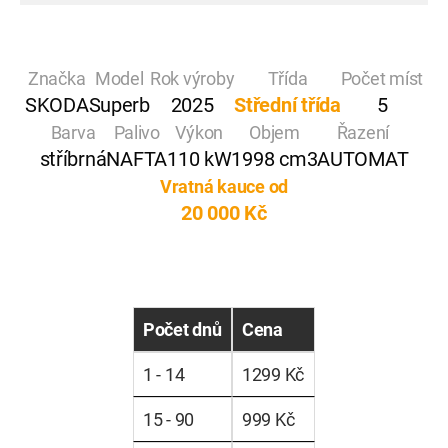
Značka
Model
Rok výroby
Třída
Počet míst
SKODA
Superb
2025
Střední třída
5
Barva
Palivo
Výkon
Objem
Řazení
stříbrná
NAFTA
110 kW
1998 cm3
AUTOMAT
Vratná kauce od
20 000 Kč
Počet dnů
Cena
1 - 14
1299 Kč
15 - 90
999 Kč